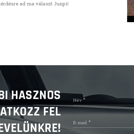
kérdésre ad ma választ Junpi!
BI HASZNOS
Név
RATKOZZ FEL
E-mail
EVELÜNKRE!