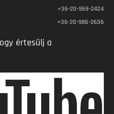
+36-20-969-2424
+36-20-986-2636
ogy értesülj a