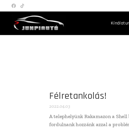
Kínálatu
Félretankolás!
2022.04.03
A telephelyünk Rakamazon a Shell 
fordulnank hozzánk azzal a problé