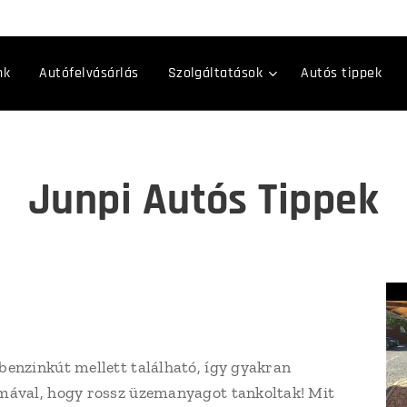
nk
Autófelvásárlás
Szolgáltatások
Autós tippek
Junpi Autós Tippek
benzinkút mellett található, így gyakran
mával, hogy rossz üzemanyagot tankoltak! Mit