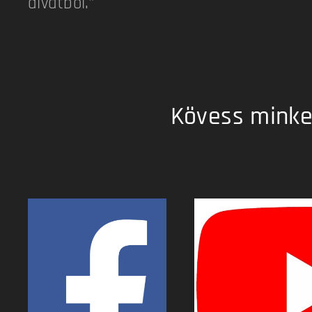
divatból."
Kövess minket