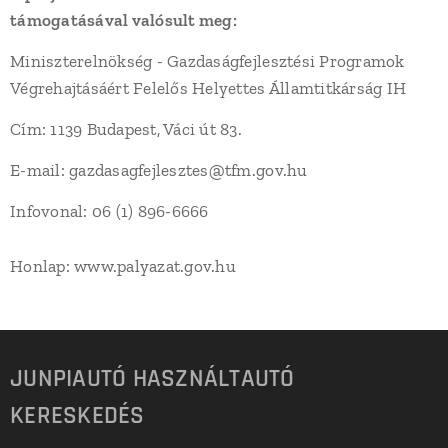
támogatásával valósult meg:
Miniszterelnökség - Gazdaságfejlesztési Programok
Végrehajtásáért Felelős Helyettes Államtitkárság IH
Cím: 1139 Budapest, Váci út 83.
E-mail: gazdasagfejlesztes@tfm.gov.hu
Infovonal: 06 (1) 896-6666
Honlap: www.palyazat.gov.hu
JUNPIAUTÓ HASZNÁLTAUTÓ
KERESKEDÉS