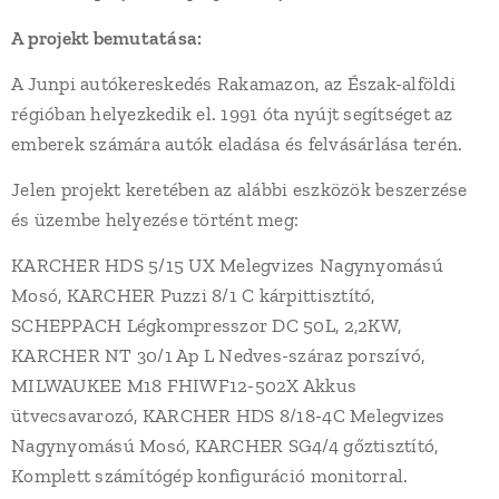
A projekt bemutatása:
A Junpi autókereskedés Rakamazon, az Észak-alföldi
régióban helyezkedik el. 1991 óta nyújt segítséget az
emberek számára autók eladása és felvásárlása terén.
Jelen projekt keretében az alábbi eszközök beszerzése
és üzembe helyezése történt meg:
KARCHER HDS 5/15 UX Melegvizes Nagynyomású
Mosó, KARCHER Puzzi 8/1 C kárpittisztító,
SCHEPPACH Légkompresszor DC 50L, 2,2KW,
KARCHER NT 30/1 Ap L Nedves-száraz porszívó,
MILWAUKEE M18 FHIWF12-502X Akkus
ütvecsavarozó, KARCHER HDS 8/18-4C Melegvizes
Nagynyomású Mosó, KARCHER SG4/4 gőztisztító,
Komplett számítógép konfiguráció monitorral.