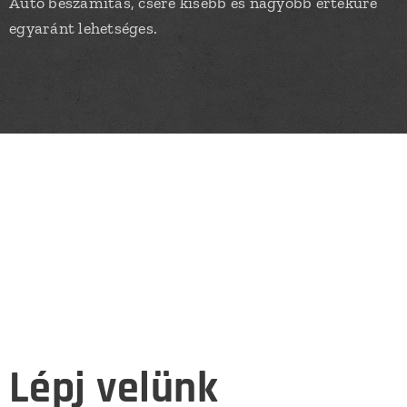
Autó beszámítás, csere kisebb és nagyobb értékűre
egyaránt lehetséges.
Lépj velünk