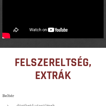
FELSZERELTSÉG,
EXTRÁK
Beltér
dönthető utasülések