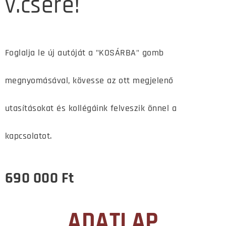
v.csere!
Foglalja le új autóját a "KOSÁRBA" gomb
megnyomásával, kövesse az ott megjelenő
utasításokat és kollégáink felveszik önnel a
kapcsolatot.
690 000
Ft
ADATLAP