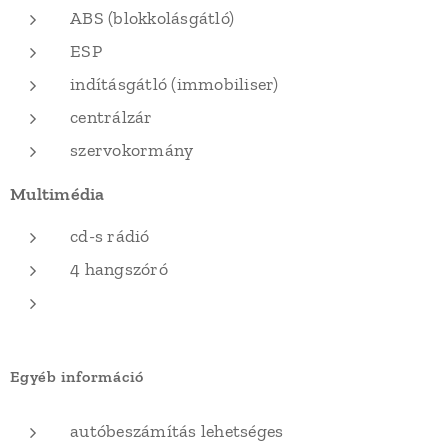
ABS (blokkolásgátló)
ESP
indításgátló (immobiliser)
centrálzár
szervokormány
Multimédia
cd-s rádió
4 hangszóró
Egyéb információ
autóbeszámítás lehetséges