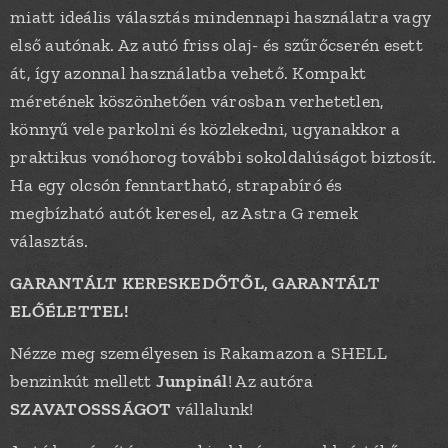
miatt ideális választás mindennapi használatra vagy
első autónak. Az autó friss olaj- és szűrőcserén esett
át, így azonnal használatba vehető. Kompakt
méretének köszönhetően városban verhetetlen,
könnyű vele parkolni és közlekedni, ugyanakkor a
praktikus vonóhorog további sokoldalúságot biztosít.
Ha egy olcsón fenntartható, strapabíró és
megbízható autót keresel, az Astra G remek
választás.
GARANTÁLT KERESKEDŐTŐL, GARANTÁLT
ELŐÉLETTEL!
Nézze meg személyesen is Rakamazon a SHELL
benzinkút mellett
Junpinál
! Az autóra
SZAVATOSSSÁGOT
vállalunk!