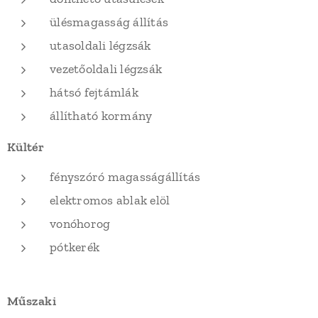
ülésmagasság állítás
utasoldali légzsák
vezetőoldali légzsák
hátsó fejtámlák
állítható kormány
Kültér
fényszóró magasságállítás
elektromos ablak elöl
vonóhorog
pótkerék
Műszaki