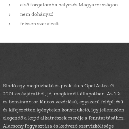
első forgalomba helyezés Magyarországon
nem dohányzó
frissen szervizelt
Eladó egy megbízható és praktikus Opel Astra G,
2001-es évjáratból, jó, megkímélt állapotban. Az 1.2-
es benzinmotor láncos vezérlésű, egyszerű felépítésű
és kifejezetten igénytelen konstrukció, így jellemzően
elegendő a kopó alkatrészek cseréje a fenntartásához.
Alacsony fogyasztása és kedvező szervizköltsége