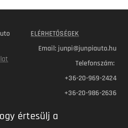
uto
ELÉRHETŐSÉGEK
Email: junpi@junpiauto.hu
lat
Telefonszám:
+36-20-969-2424
+36-20-986-2636
ogy értesülj a