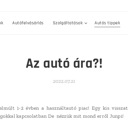
nk
Autófelvásárlás
Szolgáltatások
Autós tippek
Az autó ára?!
2022.07.21
elmúlt 1-2 évben a használtautó piac! Egy kis visszate
lgokkal kapcsolatban De nézzük mit mond erről Junpi!