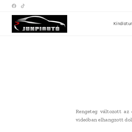
Kínálatu
Rengeteg változott az 
videóban elhangzott do