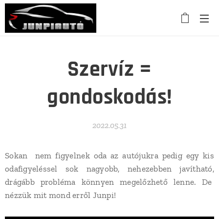
Szervíz =
gondoskodás!
2022.05.31
Sokan nem figyelnek oda az autójukra pedig egy kis
odafigyeléssel sok nagyobb, nehezebben javítható,
drágább probléma könnyen megelőzhető lenne. De
nézzük mit mond erről Junpi!